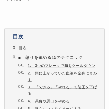
目次
目次
■ 怒りを鎮める15のテクニック
1. 3つのブレーキで脳をクールダウン
2. 頭に上がっていた血液を全身にまわ
す
3. 「できる」「やれる」で脳圧を下げ
る
4. 愚痴や悪口をやめる
5. 怒らない人をイメージする