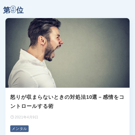
9
第
位
怒りが収まらないときの対処法10選－感情をコ
ントロールする術
2021年4月9日
メンタル