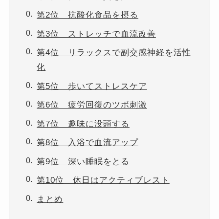
第2位 抗酸化食品を摂る
第3位 ストレッチで血流改善
第4位 リラックスで副交感神経を活性
化
第5位 歩いてストレスケア
第6位 疲労回復のツボ刺激
第7位 趣味に没頭する
第8位 入浴で血流アップ
第9位 深い睡眠をとる
第10位 休日はアクティブレスト
まとめ