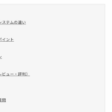
付システムの違い
討ポイント
ン
（レビュー・評判）
質問