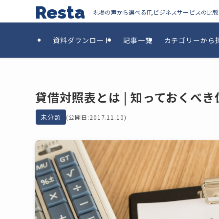
Resta
現場の声から選べるIT,ビジネスサービスの比
資料ダウンロード
記事一覧
カテゴリーから
貸借対照表とは | 知っておくべ
未分類
(公開日:2017.11.10)