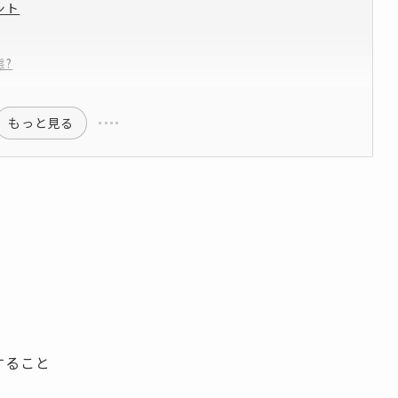
ント
態?
もっと見る
すること