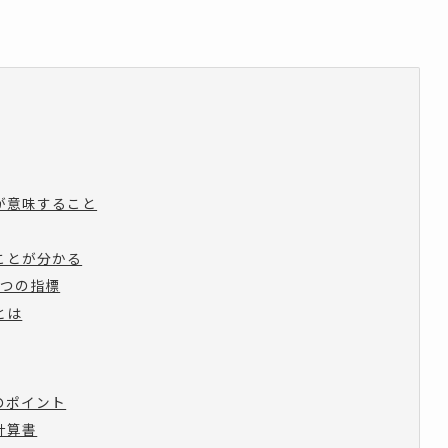
が意味すること
ことが分かる
3つの指標
とは
のポイント
計算書