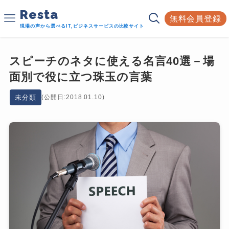
Resta
無料会員登録
現場の声から選べるIT,ビジネスサービスの比較サイト
スピーチのネタに使える名言40選－場
面別で役に立つ珠玉の言葉
未分類
(公開日:2018.01.10)