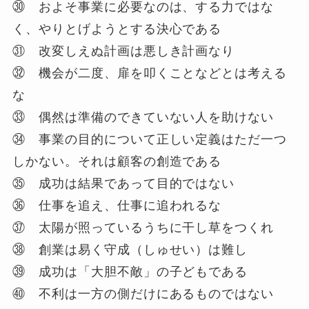
㉚ およそ事業に必要なのは、する力ではな
く、やりとげようとする決心である
㉛ 改変しえぬ計画は悪しき計画なり
㉜ 機会が二度、扉を叩くことなどとは考える
な
㉝ 偶然は準備のできていない人を助けない
㉞ 事業の目的について正しい定義はただ一つ
しかない。それは顧客の創造である
㉟ 成功は結果であって目的ではない
㊱ 仕事を追え、仕事に追われるな
㊲ 太陽が照っているうちに干し草をつくれ
㊳ 創業は易く守成（しゅせい）は難し
㊴ 成功は「大胆不敵」の子どもである
㊵ 不利は一方の側だけにあるものではない