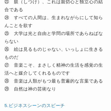
㉓ 躾（しつけ）、これは親切心と独立心の結
合である
㉔ すべての人間は、生まれながらにして知ら
んことを欲す
㉕ 大学は光と自由と学問の場所であらねばな
らない
㉖ 絵は見るものじゃない、いっしょに生きる
ものだ
㉗ 音楽こそ、まさしく精神の生活を感覚の生
活へと媒介してくれるものです
㉘ 音楽は人類がもつ最も普遍的な言葉である
㉙ 自然は神の芸術なり
5.ビジネスシーンのスピーチ