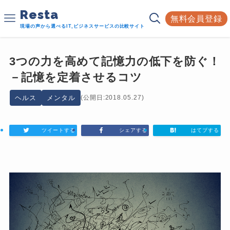
Resta
無料会員登録
現場の声から選べるIT,ビジネスサービスの比較サイト
3つの力を高めて記憶力の低下を防ぐ！
－記憶を定着させるコツ
ヘルス
メンタル
(公開日:2018.05.27)
ツイートする
シェアする
はてブする